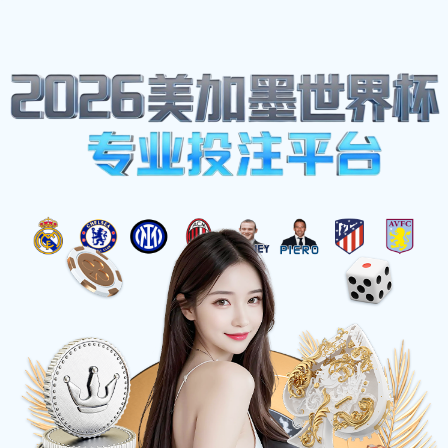
案例精选
首页
/
案例精选